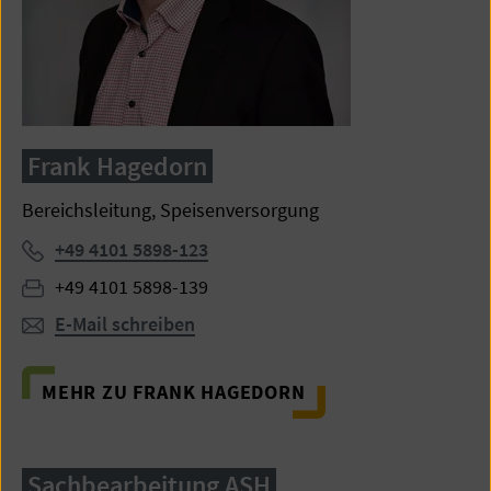
Frank Hagedorn
Bereichsleitung, Speisenversorgung
Telefon:
+49 4101 5898-123
Fax:
+49 4101 5898-139
E-Mail schreiben
MEHR ZU FRANK HAGEDORN
Sachbearbeitung ASH