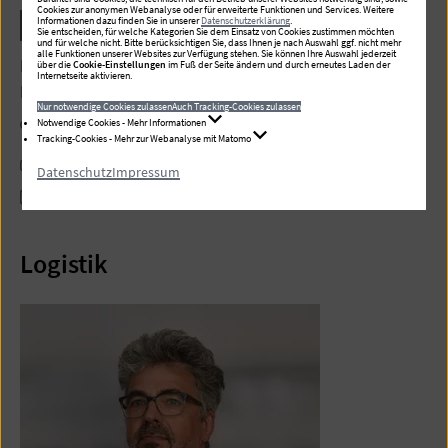
Cookies zur anonymen Webanalyse oder für erweiterte Funktionen und Services. Weitere
Anne Goldmann
Informationen dazu finden Sie in unserer
Datenschutzerklärung
.
Sie entscheiden, für welche Kategorien Sie dem Einsatz von Cookies zustimmen möchten
und für welche nicht. Bitte berücksichtigen Sie, dass Ihnen je nach Auswahl ggf. nicht mehr
alle Funktionen unserer Websites zur Verfügung stehen. Sie können Ihre Auswahl jederzeit
Leitung Verpflegungsassistenz Albertinen
über die
Cookie-Einstellungen
im Fuß der Seite ändern und durch erneutes Laden der
Internetseite aktivieren.
Krankenhaus/Albertinen Haus, Speisenversorgung
Nur notwendige Cookies zulassen
Auch Tracking-Cookies zulassen
Telefon:
Notwendige Cookies - Mehr Informationen
+49 40 55 88-6328
Tracking-Cookies - Mehr zur Webanalyse mit Matomo
Fax:
+49 40 55 88-2937
Datenschutz
Impressum
E-Mail schreiben
Logistik