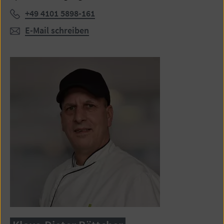
Telefon:
+49 4101 5898-161
E-Mail schreiben