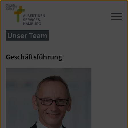
Zum
Seiteninhalt
springen
Navi
öffn
/
Unser Team
schl
Geschäftsführung