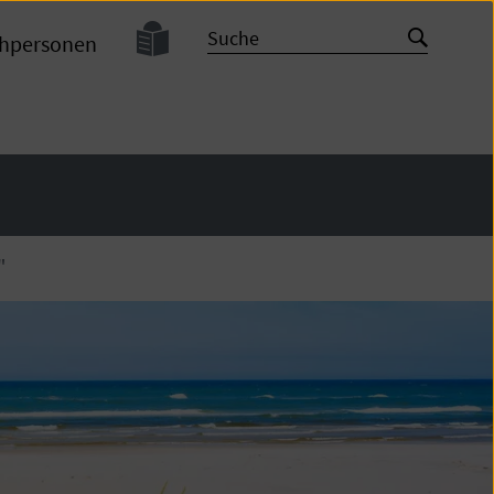
Leichte
Suche
Suche
chpersonen
Sprache
starten
"