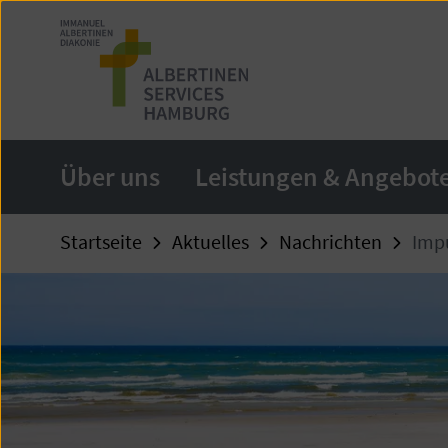
Zum
Seiteninhalt
springen
Über uns
Leistungen & Angebot
Startseite
Aktuelles
Nachrichten
Impu